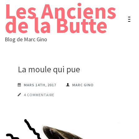
Les Anciens
Aller
au
de la Butte
contenu
(Pressez
Blog de Marc Gino
Entrée)
La moule qui pue
MARS 14TH, 2017
MARC GINO
4 COMMENTAIRE