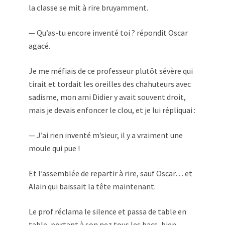
la classe se mit à rire bruyamment.
— Qu’as-tu encore inventé toi ? répondit Oscar
agacé.
Je me méfiais de ce professeur plutôt sévère qui
tirait et tordait les oreilles des chahuteurs avec
sadisme, mon ami Didier y avait souvent droit,
mais je devais enfoncer le clou, et je lui répliquai :
— J’ai rien inventé m’sieur, il y a vraiment une
moule qui pue !
Et l’assemblée de repartir à rire, sauf Oscar… et
Alain qui baissait la tête maintenant.
Le prof réclama le silence et passa de table en
table, portant à son nez tous les bacs, bien