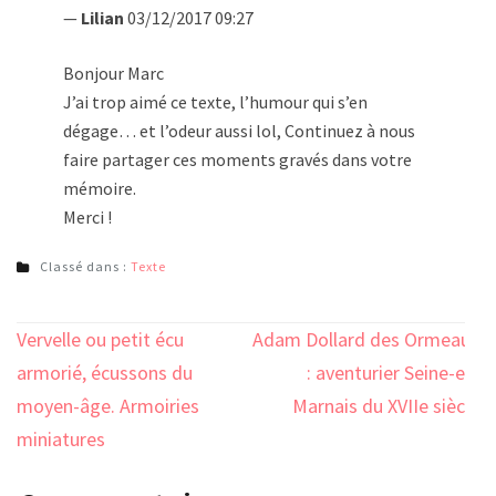
—
Lilian
03/12/2017 09:27
Bonjour Marc
J’ai trop aimé ce texte, l’humour qui s’en
dégage… et l’odeur aussi lol, Continuez à nous
faire partager ces moments gravés dans votre
mémoire.
Merci !
Classé dans :
Texte
Navigation
Vervelle ou petit écu
Adam Dollard des Ormeaux
de
armorié, écussons du
: aventurier Seine-et-
l’article
moyen-âge. Armoiries
Marnais du XVIIe siècle
miniatures