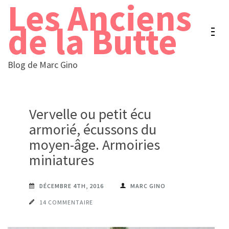
Les Anciens
Aller
au
de la Butte
contenu
(Pressez
Blog de Marc Gino
Entrée)
Vervelle ou petit écu
armorié, écussons du
moyen-âge. Armoiries
miniatures
DÉCEMBRE 4TH, 2016
MARC GINO
14 COMMENTAIRE